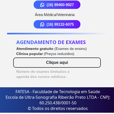
(16) 99460-9927
Área Médica/Veterinária
(16) 99132-6075
AGENDAMENTO DE EXAMES
Atendimento gratuito
(Exames de ensino)
Clínica popular
(Preços reduzidos)
Clique aqui
Número de exames limitados a
agenda dos cursos médicos.
FATESA - Faculdade de Tecnologia em Saúde
Escola de Ultra-Sonografia Ribeirão Preto LTDA - CNPJ:
60.250.438/0001-50
© Todos os direitos reservados