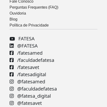
Fale Conosco
Perguntas Frequentes (FAQ)
Ouvidoria
Blog
Política de Privacidade
FATESA
@FATESA
/fatesamed
/faculdadefatesa
/fatesavet
/fatesadigital
@fatesamed
@faculdadefatesa
@fatesa_digital
@fatesavet