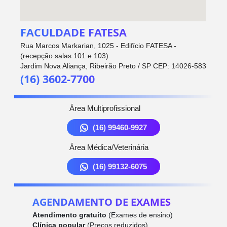
FACULDADE FATESA
Rua Marcos Markarian, 1025 - Edifício FATESA -
(recepção salas 101 e 103)
Jardim Nova Aliança, Ribeirão Preto / SP CEP: 14026-583
(16) 3602-7700
Área Multiprofissional
(16) 99460-9927
Área Médica/Veterinária
(16) 99132-6075
AGENDAMENTO DE EXAMES
Atendimento gratuito
(Exames de ensino)
Clínica popular
(Preços reduzidos)