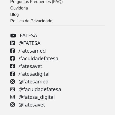
Perguntas Frequentes (FAQ)
Ouvidoria
Blog
Política de Privacidade
FATESA
@FATESA
/fatesamed
/faculdadefatesa
/fatesavet
/fatesadigital
@fatesamed
@faculdadefatesa
@fatesa_digital
@fatesavet