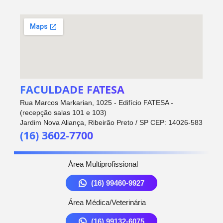
FACULDADE FATESA
Rua Marcos Markarian, 1025 - Edifício FATESA -
(recepção salas 101 e 103)
Jardim Nova Aliança, Ribeirão Preto / SP CEP: 14026-583
(16) 3602-7700
Área Multiprofissional
(16) 99460-9927
Área Médica/Veterinária
(16) 99132-6075