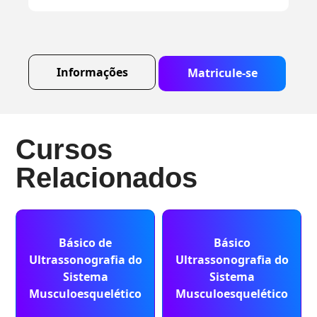
Informações
Matricule-se
Cursos
Relacionados
Básico de
Básico
Ultrassonografia do
Ultrassonografia do
Sistema
Sistema
Musculoesquelético
Musculoesquelético