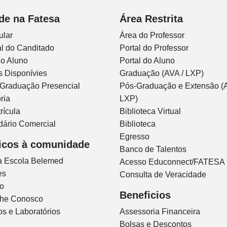
de na Fatesa
Área Restrita
ular
Área do Professor
l do Canditado
Portal do Professor
do Aluno
Portal do Aluno
s Disponívies
Graduação (AVA / LXP)
 Graduação Presencial
Pós-Graduação e Extensão (A
ria
LXP)
rícula
Biblioteca Virtual
dário Comercial
Biblioteca
Egresso
icos à comunidade
Banco de Talentos
ca Escola Belemed
Acesso Educonnect/FATESA
es
Consulta de Veracidade
io
Beneficios
lhe Conosco
s e Laboratórios
Assessoria Financeira
Bolsas e Descontos