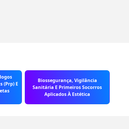
logos
Biossegurança, Vigilância
Capac
 (Prp) E
Sanitária E Primeiros Socorros
etas
Aplicados À Estética