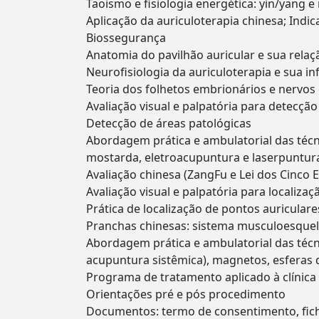
Taoismo e fisiologia energética: yin/yang 
Aplicação da auriculoterapia chinesa; Indi
Biossegurança
Anatomia do pavilhão auricular e sua rela
Neurofisiologia da auriculoterapia e sua i
Teoria dos folhetos embrionários e nervos 
Avaliação visual e palpatória para detecção
Detecção de áreas patológicas
Abordagem prática e ambulatorial das técni
mostarda, eletroacupuntura e laserpuntur
Avaliação chinesa (ZangFu e Lei dos Cinco 
Avaliação visual e palpatória para localiza
Prática de localização de pontos auriculare
Pranchas chinesas: sistema musculoesquelé
Abordagem prática e ambulatorial das técn
acupuntura sistêmica), magnetos, esferas
Programa de tratamento aplicado à clínica g
Orientações pré e pós procedimento
Documentos: termo de consentimento, ficha