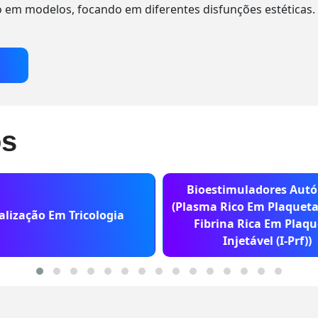
 em modelos, focando em diferentes disfunções estéticas.
os
Bioestimuladores Autó
(Plasma Rico Em Plaquetas
alização Em Tricologia
Fibrina Rica Em Plaqu
Injetável (I-Prf))