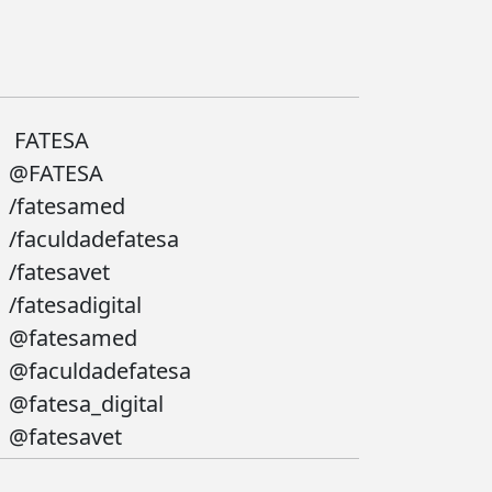
FATESA
@FATESA
/fatesamed
/faculdadefatesa
/fatesavet
/fatesadigital
@fatesamed
@faculdadefatesa
@fatesa_digital
@fatesavet