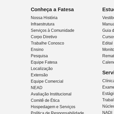
Conheça a Fatesa
Estu
Nossa História
Vestib
Infraestrutura
Manua
Serviços à Comunidade
Guia 
Corpo Diretivo
Curso
Trabalhe Conosco
Edital
Ensino
Monito
Pesquisa
Remat
Equipe Fatesa
Calen
Localização
Serv
Extensão
Clíni
Equipe Comercial
Exam
NEAD
Estág
Avaliação Institucional
Traba
Comitê de Ética
Núcleo
Hospedagem e Serviços
NADI
Política de Responsabilidade