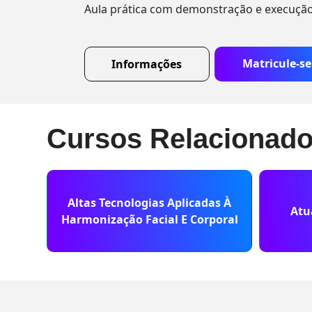
Aula prática com demonstração e execução
Matricule-se
Informações
Cursos Relacionad
Altas Tecnologias Aplicadas À
Atu
Harmonização Facial E Corporal