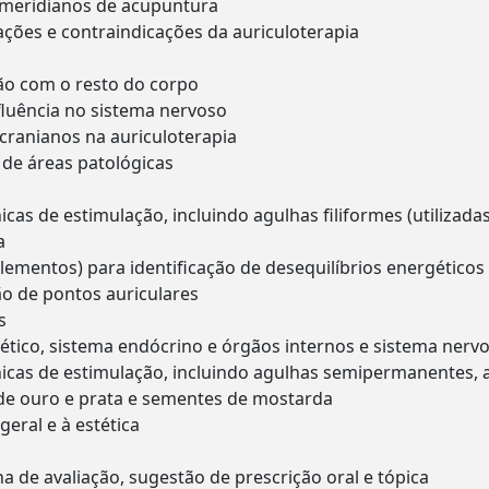
e meridianos de acupuntura
cações e contraindicações da auriculoterapia
ção com o resto do corpo
nfluência no sistema nervoso
cranianos na auriculoterapia
 de áreas patológicas
cas de estimulação, incluindo agulhas filiformes (utilizad
a
Elementos) para identificação de desequilíbrios energéticos
ção de pontos auriculares
s
tico, sistema endócrino e órgãos internos e sistema nerv
icas de estimulação, incluindo agulhas semipermanentes, ag
 de ouro e prata e sementes de mostarda
eral e à estética
 de avaliação, sugestão de prescrição oral e tópica