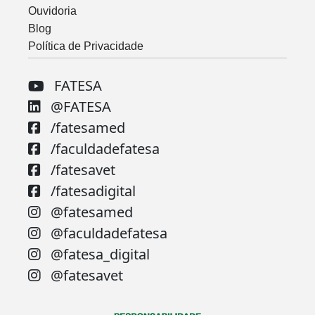
Ouvidoria
Blog
Política de Privacidade
FATESA
@FATESA
/fatesamed
/faculdadefatesa
/fatesavet
/fatesadigital
@fatesamed
@faculdadefatesa
@fatesa_digital
@fatesavet