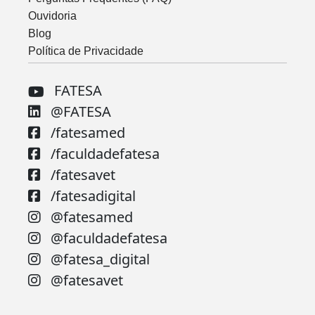
Ouvidoria
Blog
Política de Privacidade
FATESA
@FATESA
/fatesamed
/faculdadefatesa
/fatesavet
/fatesadigital
@fatesamed
@faculdadefatesa
@fatesa_digital
@fatesavet