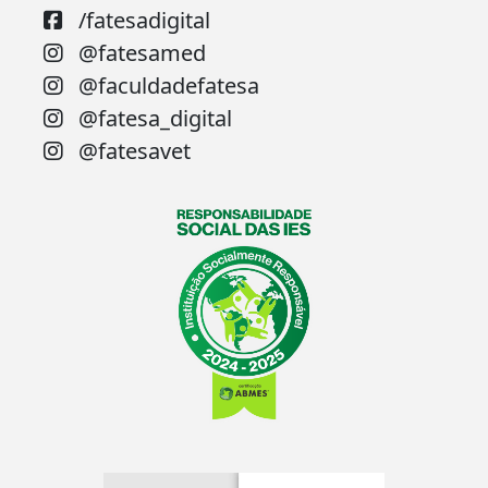
/fatesadigital
@fatesamed
@faculdadefatesa
@fatesa_digital
@fatesavet