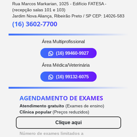
Rua Marcos Markarian, 1025 - Edifício FATESA -
(recepção salas 101 e 103)
Jardim Nova Aliança, Ribeirão Preto / SP CEP: 14026-583
(16) 3602-7700
Área Multiprofissional
(16) 99460-9927
Área Médica/Veterinária
(16) 99132-6075
AGENDAMENTO DE EXAMES
Atendimento gratuito
(Exames de ensino)
Clínica popular
(Preços reduzidos)
Clique aqui
Número de exames limitados a