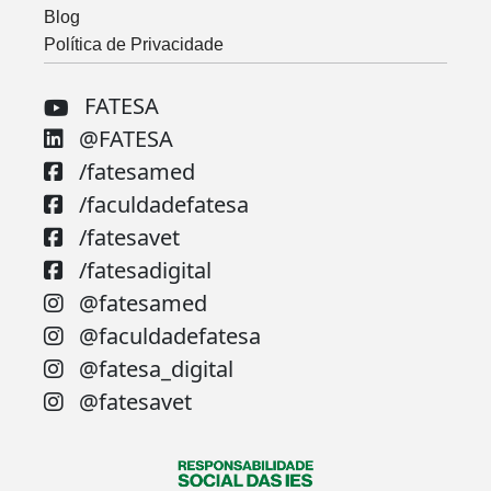
Blog
Política de Privacidade
FATESA
@FATESA
/fatesamed
/faculdadefatesa
/fatesavet
/fatesadigital
@fatesamed
@faculdadefatesa
@fatesa_digital
@fatesavet