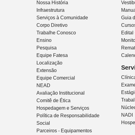
Nossa História
Vestib
Infraestrutura
Manua
Serviços à Comunidade
Guia 
Corpo Diretivo
Curso
Trabalhe Conosco
Edital
Ensino
Monito
Pesquisa
Remat
Equipe Fatesa
Calen
Localização
Serv
Extensão
Clíni
Equipe Comercial
Exam
NEAD
Estág
Avaliação Institucional
Traba
Comitê de Ética
Núcleo
Hospedagem e Serviços
NADI
Política de Responsabilidade
Hospe
Social
Parceiros - Equipamentos