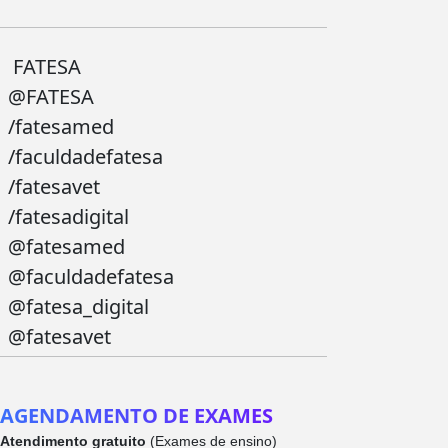
FATESA
@FATESA
/fatesamed
/faculdadefatesa
/fatesavet
/fatesadigital
@fatesamed
@faculdadefatesa
@fatesa_digital
@fatesavet
AGENDAMENTO DE EXAMES
Atendimento gratuito
(Exames de ensino)