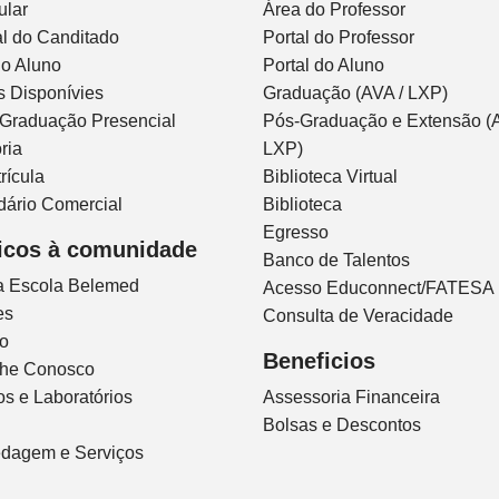
ular
Área do Professor
l do Canditado
Portal do Professor
do Aluno
Portal do Aluno
s Disponívies
Graduação (AVA / LXP)
 Graduação Presencial
Pós-Graduação e Extensão (A
ria
LXP)
rícula
Biblioteca Virtual
dário Comercial
Biblioteca
Egresso
icos à comunidade
Banco de Talentos
ca Escola Belemed
Acesso Educonnect/FATESA
es
Consulta de Veracidade
io
Beneficios
lhe Conosco
s e Laboratórios
Assessoria Financeira
Bolsas e Descontos
dagem e Serviços