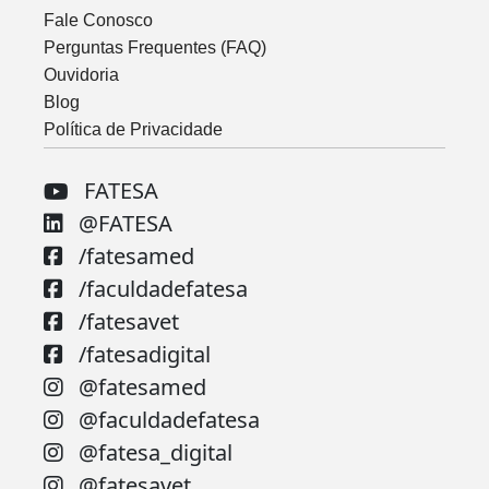
Fale Conosco
Perguntas Frequentes (FAQ)
Ouvidoria
Blog
Política de Privacidade
FATESA
@FATESA
/fatesamed
/faculdadefatesa
/fatesavet
/fatesadigital
@fatesamed
@faculdadefatesa
@fatesa_digital
@fatesavet