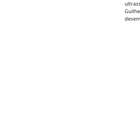
ultras
Guilhe
desenv