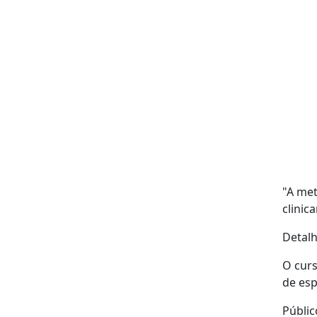
"A met
clinic
Detal
O curs
de esp
Públic