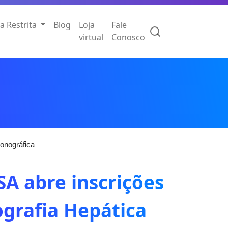
a Restrita
Blog
Loja
Fale
virtual
Conosco
onográfica
SA abre inscrições
ografia Hepática