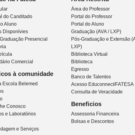
ular
Área do Professor
l do Canditado
Portal do Professor
do Aluno
Portal do Aluno
s Disponívies
Graduação (AVA / LXP)
 Graduação Presencial
Pós-Graduação e Extensão (A
ria
LXP)
rícula
Biblioteca Virtual
dário Comercial
Biblioteca
Egresso
icos à comunidade
Banco de Talentos
ca Escola Belemed
Acesso Educonnect/FATESA
es
Consulta de Veracidade
io
Beneficios
lhe Conosco
s e Laboratórios
Assessoria Financeira
Bolsas e Descontos
dagem e Serviços