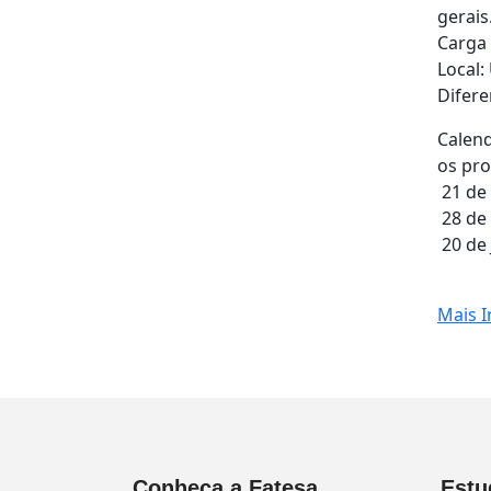
gerais
Carga 
Local:
Difere
Calend
os pro
21 de 
28 de
20 de
Mais I
Conheça a Fatesa
Estu