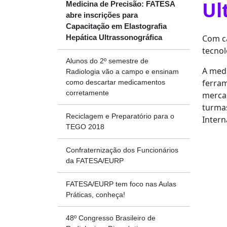
Ul
Medicina de Precisão: FATESA
abre inscrições para
Capacitação em Elastografia
Com ca
Hepática Ultrassonográfica
tecnol
Alunos do 2º semestre de
A medi
Radiologia vão a campo e ensinam
ferram
como descartar medicamentos
corretamente
mercad
turmas
Reciclagem e Preparatório para o
Intern
TEGO 2018
Confraternização dos Funcionários
da FATESA/EURP
FATESA/EURP tem foco nas Aulas
Práticas, conheça!
48º Congresso Brasileiro de