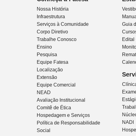
Nossa História
Vestib
Infraestrutura
Manua
Serviços à Comunidade
Guia 
Corpo Diretivo
Curso
Trabalhe Conosco
Edital
Ensino
Monito
Pesquisa
Remat
Equipe Fatesa
Calen
Localização
Serv
Extensão
Clíni
Equipe Comercial
Exam
NEAD
Estág
Avaliação Institucional
Traba
Comitê de Ética
Núcleo
Hospedagem e Serviços
NADI
Política de Responsabilidade
Hospe
Social