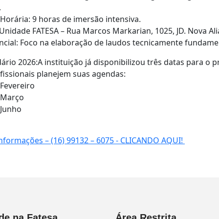
.
Horária: 9 horas de imersão intensiva.
 Unidade FATESA – Rua Marcos Markarian, 1025, JD. Nova Al
ncial: Foco na elaboração de laudos tecnicamente fundame
ário 2026:A instituição já disponibilizou três datas para o
fissionais planejem suas agendas:
Fevereiro
 Março
 Junho
nformações – (16) 99132 – 6075 - CLICANDO AQUI!
de na Fatesa
Área Restrita