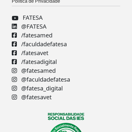
Política de Privacidade
FATESA
@FATESA
/fatesamed
/faculdadefatesa
/fatesavet
/fatesadigital
@fatesamed
@faculdadefatesa
@fatesa_digital
@fatesavet