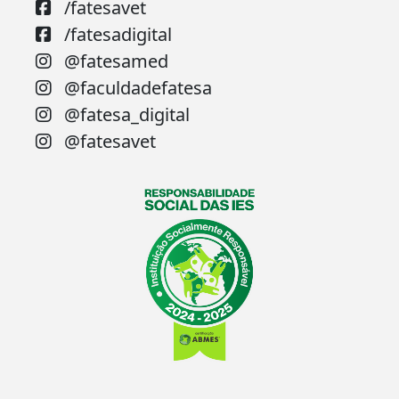
/fatesavet
/fatesadigital
@fatesamed
@faculdadefatesa
@fatesa_digital
@fatesavet