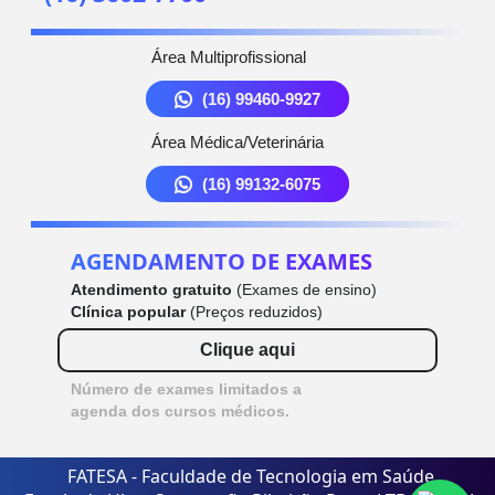
Área Multiprofissional
(16) 99460-9927
Área Médica/Veterinária
(16) 99132-6075
AGENDAMENTO DE EXAMES
Atendimento gratuito
(Exames de ensino)
Clínica popular
(Preços reduzidos)
Clique aqui
Número de exames limitados a
agenda dos cursos médicos.
FATESA - Faculdade de Tecnologia em Saúde