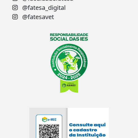
@fatesa_digital
@fatesavet