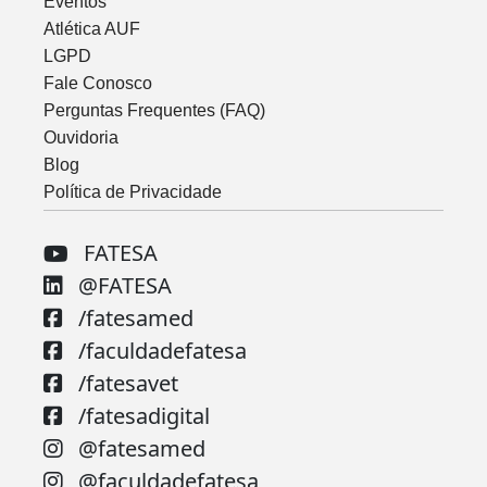
Eventos
Atlética AUF
LGPD
Fale Conosco
Perguntas Frequentes (FAQ)
Ouvidoria
Blog
Política de Privacidade
FATESA
@FATESA
/fatesamed
/faculdadefatesa
/fatesavet
/fatesadigital
@fatesamed
@faculdadefatesa