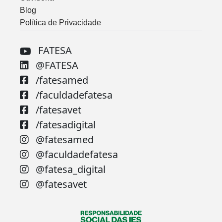
Blog
Política de Privacidade
FATESA
@FATESA
/fatesamed
/faculdadefatesa
/fatesavet
/fatesadigital
@fatesamed
@faculdadefatesa
@fatesa_digital
@fatesavet