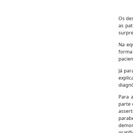
Os de
as pat
surpre
Na eq
forma 
pacien
Já par
explic
diagn
Para 
parte 
assert
parab
demon
gratif