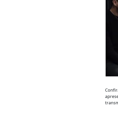
Confir
aprese
trans