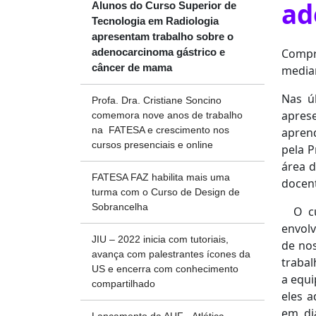
ad
Alunos do Curso Superior de
Tecnologia em Radiologia
apresentam trabalho sobre o
Compre
adenocarcinoma gástrico e
câncer de mama
media
Nas ú
Profa. Dra. Cristiane Soncino
apres
comemora nove anos de trabalho
na FATESA e crescimento nos
apren
cursos presenciais e online
pela P
área d
FATESA FAZ habilita mais uma
docent
turma com o Curso de Design de
Sobrancelha
O cur
envolv
JIU – 2022 inicia com tutoriais,
de nos
avança com palestrantes ícones da
trabal
US e encerra com conhecimento
a equi
compartilhado
eles a
em di