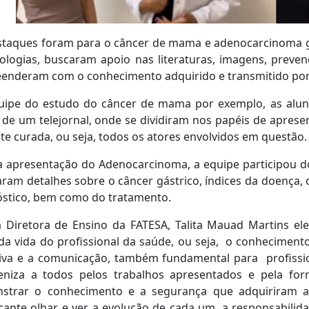
staques foram para o câncer de mama e adenocarcinoma g
ologias, buscaram apoio nas literaturas, imagens, preve
enderam com o conhecimento adquirido e transmitido por 
uipe do estudo do câncer de mama por exemplo, as aluna
de um telejornal, onde se dividiram nos papéis de apresen
te curada, ou seja, todos os atores envolvidos em questão.
a apresentação do Adenocarcinoma, a equipe participou d
aram detalhes sobre o câncer gástrico, índices da doença
óstico, bem como do tratamento.
a Diretora de Ensino da FATESA, Talita Mauad Martins e
da vida do profissional da saúde, ou seja, o conhecimen
iva e a comunicação, também fundamental para profission
eniza a todos pelos trabalhos apresentados e pela f
strar o conhecimento e a segurança que adquiriram a
icante olhar e ver a evolução de cada um, a responsabili