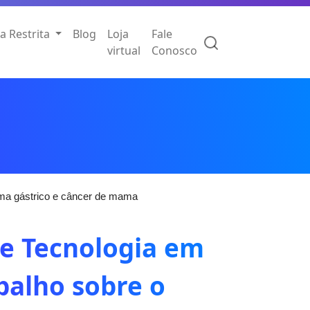
a Restrita
Blog
Loja
Fale
virtual
Conosco
oma gástrico e câncer de mama
de Tecnologia em
balho sobre o