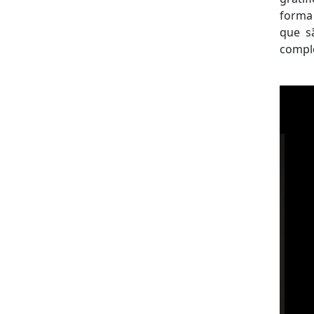
forma
que s
compl