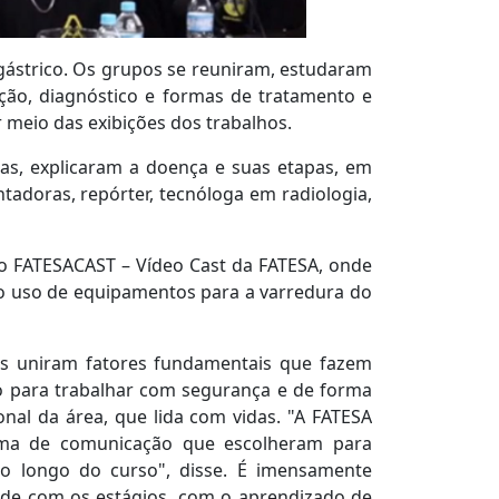
ástrico. Os grupos se reuniram, estudaram
nção, diagnóstico e formas de tratamento e
meio das exibições dos trabalhos.
s, explicaram a doença e suas etapas, em
tadoras, repórter, tecnóloga em radiologia,
o FATESACAST – Vídeo Cast da FATESA, onde
, o uso de equipamentos para a varredura do
les uniram fatores fundamentais que fazem
to para trabalhar com segurança e de forma
al da área, que lida com vidas. "A FATESA
orma de comunicação que escolheram para
o longo do curso", disse. É imensamente
dade com os estágios, com o aprendizado de