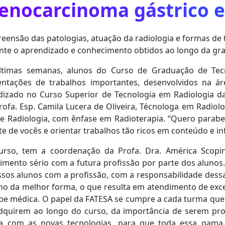
enocarcinoma gástrico 
ensão das patologias, atuação da radiologia e formas de
nte o aprendizado e conhecimento obtidos ao longo da gr
ltimas semanas, alunos do Curso de Graduação de Tec
entações de trabalhos importantes, desenvolvidos na á
dizado no Curso Superior de Tecnologia em Radiologia d
rofa. Esp. Camila Lucera de Oliveira, Técnologa em Radiol
e Radiologia, com ênfase em Radioterapia. “Quero parabe
e de vocês e orientar trabalhos tão ricos em conteúdo e in
so, tem a coordenação da Profa. Dra. América Scopin
imento sério com a futura profissão por parte dos alunos.
sos alunos com a profissão, com a responsabilidade dess
ho da melhor forma, o que resulta em atendimento de exce
pe médica. O papel da FATESA se cumpre a cada turma que 
dquirem ao longo do curso, da importância de serem prof
a com as novas tecnologias, para que toda essa gama