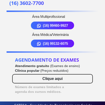
(16) 3602-7700
Área Multiprofissional
(16) 99460-9927
Área Médica/Veterinária
(16) 99132-6075
AGENDAMENTO DE EXAMES
Atendimento gratuito
(Exames de ensino)
Clínica popular
(Preços reduzidos)
Clique aqui
Número de exames limitados a
agenda dos cursos médicos.