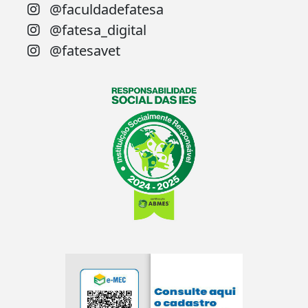
@faculdadefatesa
@fatesa_digital
@fatesavet