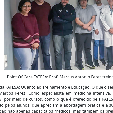
Point Of Care FATESA: Prof. Marcus Antonio Ferez trei
da FATESA: Quanto ao Treinamento e Educação. O que o se
 Marcos Ferez: Como especialista em medicina intensiva
, por meio de cursos, como o que é oferecido pela FATE
do pelos alunos, que apreciam a abordagem prática e a su
ção não apenas capacita os médicos, mas também os prep