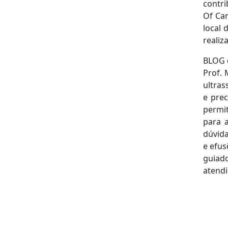
contri
Of Car
local 
realiz
BLOG 
Prof. 
ultras
e prec
permit
para a
dúvida
e efus
guiad
atend