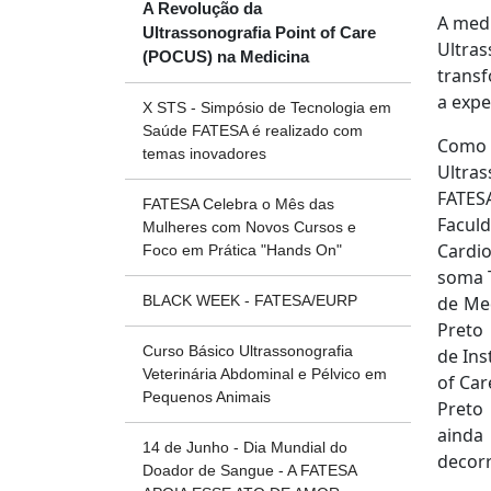
A Revolução da
A medi
Ultrassonografia Point of Care
Ultras
(POCUS) na Medicina
transf
a expe
X STS - Simpósio de Tecnologia em
Saúde FATESA é realizado com
Como 
temas inovadores
Ultra
FATES
FATESA Celebra o Mês das
Facul
Mulheres com Novos Cursos e
Cardi
Foco em Prática "Hands On"
soma T
de Med
BLACK WEEK - FATESA/EURP
Preto
Curso Básico Ultrassonografia
de Ins
Veterinária Abdominal e Pélvico em
of Car
Pequenos Animais
Preto 
ainda
14 de Junho - Dia Mundial do
decor
Doador de Sangue - A FATESA