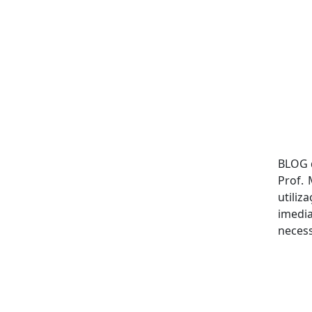
BLOG d
Prof.
utiliz
imedi
necess