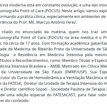
cina moderna está em constante evolução, e uma das inov
sonografia Point of Care (POCUS). Neste artigo, vamos exp
ormando a prática clínica, especialmente em ambientes de 
riência do Prof. ME. Marcus Antônio Ferez.
citado no enunciado da matéria, quem nos traz um
ssonografia Point of Care (POCUS) na área médica é o P
A, há cerca de 17 anos. Com formação acadêmica gabarita
dade de Medicina de Ribeirão Preto da Universidade de S
ologia e Residência em Medicina Intensiva pela mesma
ítulos e Reconhecimentos, como: Membro Titular e Especia
icina Intensiva Brasileira – AMIB; Mestrado em Clínica Mé
 da Universidade de São Paulo (FMRP/USP). Sua Exper
trutor do Curso de Hemodinâmica e Ventilação Mecânica do
e da FATESA; Diretor da Unidade de Terapia Intensiva do H
e Diretor científico Sopati - Sociedade Paulista de Terapia
 de uma edição especial do FATESACAST, para falar sobr
rer do conteúdo.