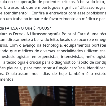
buiu na recuperação de pacientes críticos, à beira do leito
e Ultrasound, que em português significa "Ultrassonogra
de atendimento". Confira a entrevista com esse profisison
ado um trabalho ímpar e de favorecimento ao médico e pac
da FATESA - O Que É POCUS?
Marcus Ferez - A Ultrassonografia Point of Care é uma té
som diretamente à beira do leito, locais de socorro e eme
isos. Com o avanço da tecnologia, equipamentos portátei
indo que médicos de diversas especialidades utilizem ess
nestesiologistas, emergencistas, intensivistas, nefrologist
, a tecnologia é crucial para o diagnóstico rápido de co
ões pleurais, para monitorar a função cardíaca, identifica
os. O ultrassom nos dias de hoje também é o este
imentos.