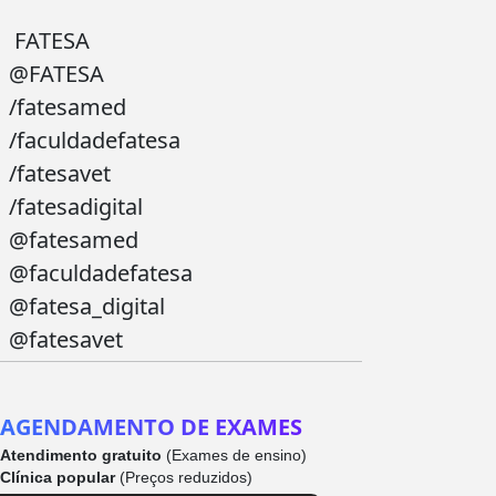
FATESA
@FATESA
/fatesamed
/faculdadefatesa
/fatesavet
/fatesadigital
@fatesamed
@faculdadefatesa
@fatesa_digital
@fatesavet
AGENDAMENTO DE EXAMES
Atendimento gratuito
(Exames de ensino)
Clínica popular
(Preços reduzidos)