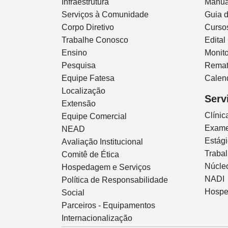
Infraestrutura
Manua
Serviços à Comunidade
Guia 
Corpo Diretivo
Curso
Trabalhe Conosco
Edital
Ensino
Monito
Pesquisa
Remat
Equipe Fatesa
Calen
Localização
Serv
Extensão
Clíni
Equipe Comercial
Exam
NEAD
Estág
Avaliação Institucional
Traba
Comitê de Ética
Núcleo
Hospedagem e Serviços
NADI
Política de Responsabilidade
Hospe
Social
Parceiros - Equipamentos
Internacionalização