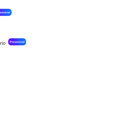
sencial
Presencial
rio