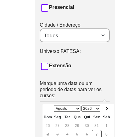
Presencial
Cidade / Endereço:
Universo FATESA:
Extensão
Marque uma data ou um
período de datas para ver os
cursos:
Dom
Seg
Ter
Qua
Qui
Sex
Sab
26
27
28
29
30
31
1
2
3
4
5
6
7
8