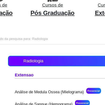
s de
Cursos de
Cur
ação
Pós Graduação
Ext
do da pesquisa para: Radiologia
Radiologia
Extensao
Presencial
Análise de Medula Ossea (Mielograma)
Presencial
Análise de Sangue (Hemograma)