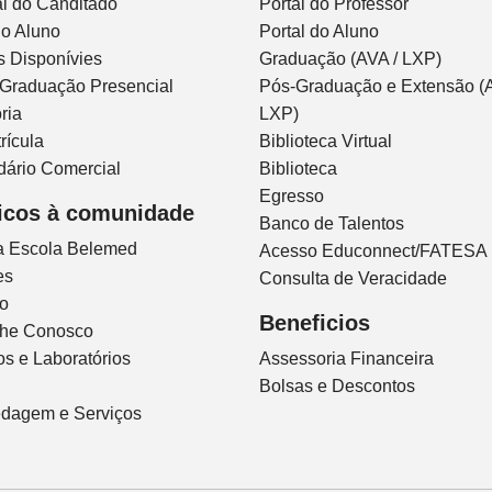
l do Canditado
Portal do Professor
do Aluno
Portal do Aluno
s Disponívies
Graduação (AVA / LXP)
 Graduação Presencial
Pós-Graduação e Extensão (A
ria
LXP)
rícula
Biblioteca Virtual
dário Comercial
Biblioteca
Egresso
icos à comunidade
Banco de Talentos
ca Escola Belemed
Acesso Educonnect/FATESA
es
Consulta de Veracidade
io
Beneficios
lhe Conosco
s e Laboratórios
Assessoria Financeira
Bolsas e Descontos
dagem e Serviços