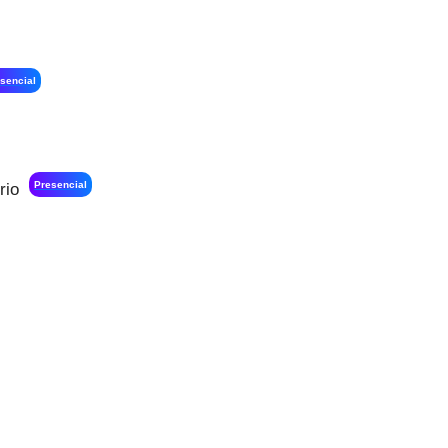
sencial
Presencial
rio