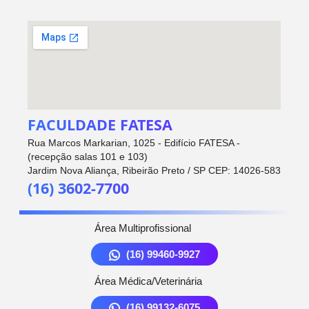
FACULDADE FATESA
Rua Marcos Markarian, 1025 - Edifício FATESA -
(recepção salas 101 e 103)
Jardim Nova Aliança, Ribeirão Preto / SP CEP: 14026-583
(16) 3602-7700
Área Multiprofissional
(16) 99460-9927
Área Médica/Veterinária
(16) 99132-6075