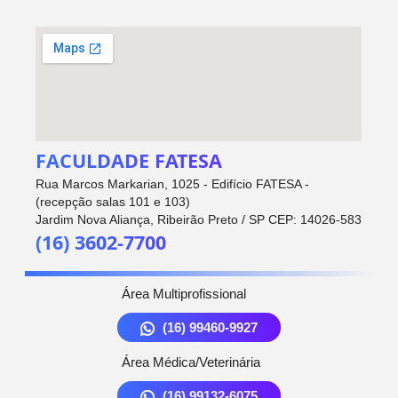
FACULDADE FATESA
Rua Marcos Markarian, 1025 - Edifício FATESA -
(recepção salas 101 e 103)
Jardim Nova Aliança, Ribeirão Preto / SP CEP: 14026-583
(16) 3602-7700
Área Multiprofissional
(16) 99460-9927
Área Médica/Veterinária
(16) 99132-6075