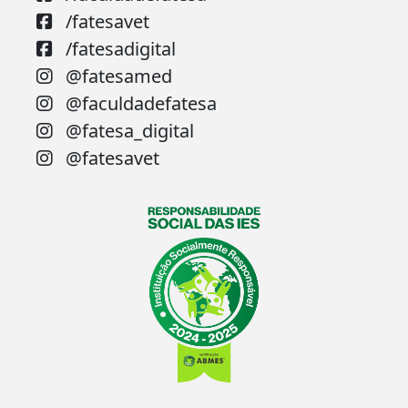
/fatesavet
/fatesadigital
@fatesamed
@faculdadefatesa
@fatesa_digital
@fatesavet