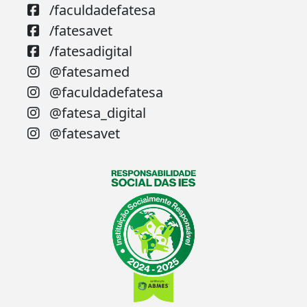
/faculdadefatesa
/fatesavet
/fatesadigital
@fatesamed
@faculdadefatesa
@fatesa_digital
@fatesavet