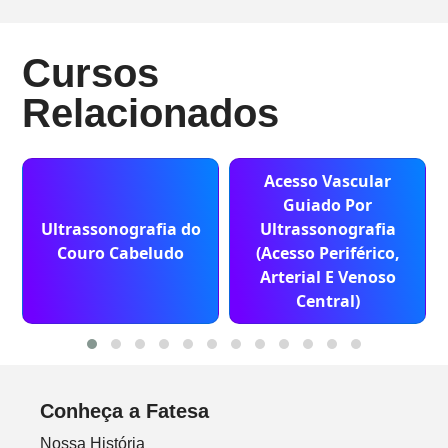
Cursos
Relacionados
Acesso Vascular
Guiado Por
Ultrassonografia do
Ultrassonografia
Couro Cabeludo
(Acesso Periférico,
Arterial E Venoso
Central)
Conheça a Fatesa
Nossa História