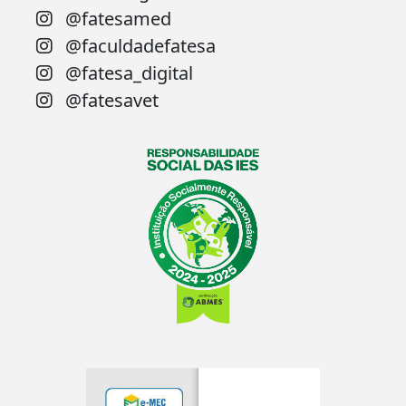
@fatesamed
@faculdadefatesa
@fatesa_digital
@fatesavet