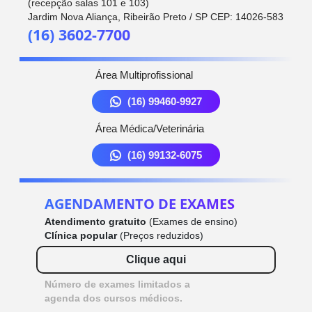
(recepção salas 101 e 103)
Jardim Nova Aliança, Ribeirão Preto / SP CEP: 14026-583
(16) 3602-7700
Área Multiprofissional
(16) 99460-9927
Área Médica/Veterinária
(16) 99132-6075
AGENDAMENTO DE EXAMES
Atendimento gratuito
(Exames de ensino)
Clínica popular
(Preços reduzidos)
Clique aqui
Número de exames limitados a
agenda dos cursos médicos.