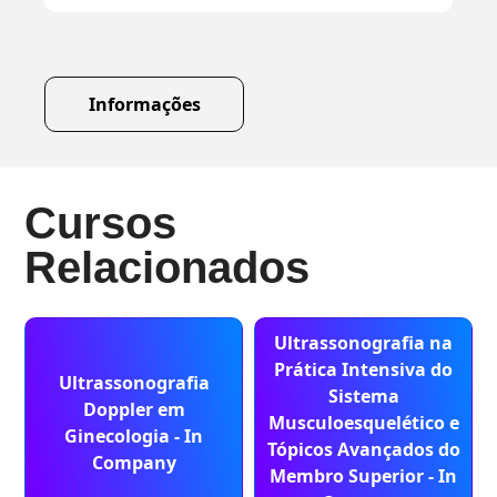
Informações
Cursos
Relacionados
Ultrassonografia na
Prática Intensiva do
Ultrassonografia
Sistema
Doppler em
Musculoesquelético e
Ginecologia - In
Tópicos Avançados do
Company
Membro Superior - In