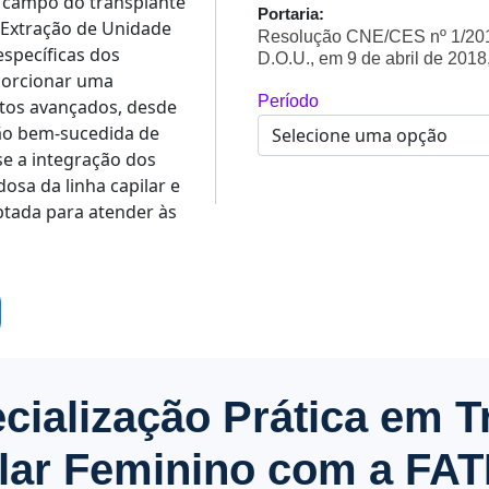
 campo do transplante
Portaria:
e Extração de Unidade
Resolução CNE/CES nº 1/2018
específicas dos
D.O.U., em 9 de abril de 2018
porcionar uma
Período
os avançados, desde
ução bem-sucedida de
se a integração dos
dosa da linha capilar e
ptada para atender às
cialização Prática em T
lar Feminino com a FA