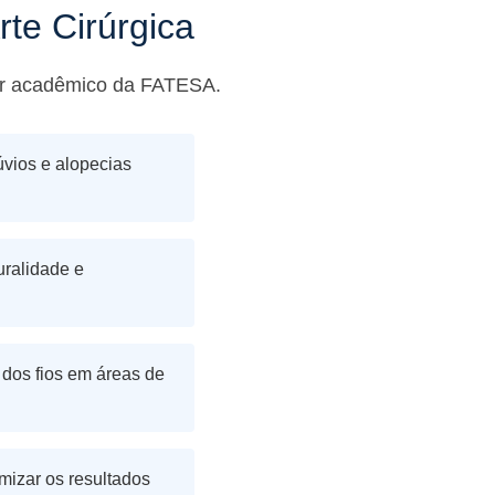
te Cirúrgica
gor acadêmico da FATESA.
úvios e alopecias
uralidade e
 dos fios em áreas de
mizar os resultados