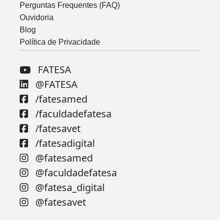
Perguntas Frequentes (FAQ)
Ouvidoria
Blog
Política de Privacidade
FATESA
@FATESA
/fatesamed
/faculdadefatesa
/fatesavet
/fatesadigital
@fatesamed
@faculdadefatesa
@fatesa_digital
@fatesavet