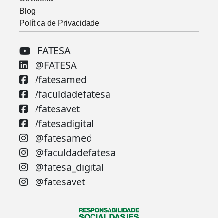
Blog
Política de Privacidade
FATESA
@FATESA
/fatesamed
/faculdadefatesa
/fatesavet
/fatesadigital
@fatesamed
@faculdadefatesa
@fatesa_digital
@fatesavet