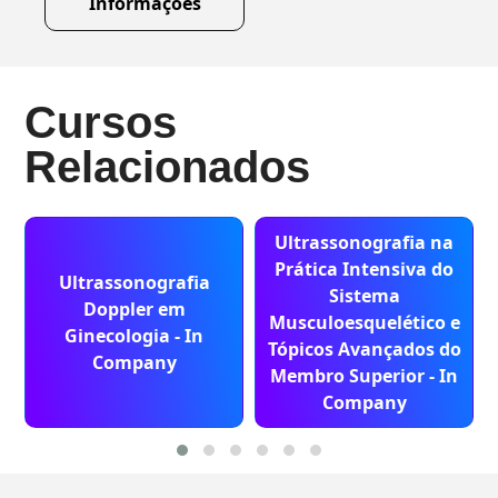
Informações
Cursos
Relacionados
Ultrassonografia na
Prática Intensiva do
Ultrassonografia
Sistema
Doppler em
Musculoesquelético e
Ginecologia - In
Tópicos Avançados do
Company
Membro Superior - In
Company