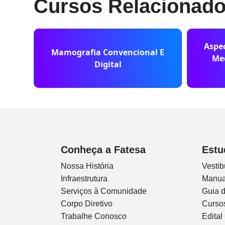
Cursos Relacionad
Aspec
Mamografia Convencional E
Med
Digital
Conheça a Fatesa
Estu
Nossa História
Vestib
Infraestrutura
Manua
Serviços à Comunidade
Guia 
Corpo Diretivo
Curso
Trabalhe Conosco
Edital