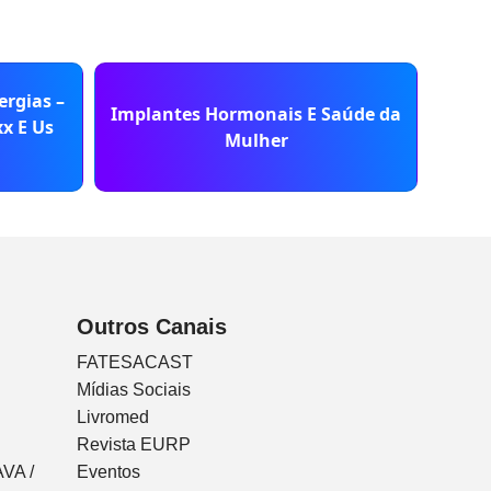
ergias –
Implantes Hormonais E Saúde da
In
xx E Us
Mulher
Outros Canais
FATESACAST
Mídias Sociais
Livromed
Revista EURP
VA /
Eventos