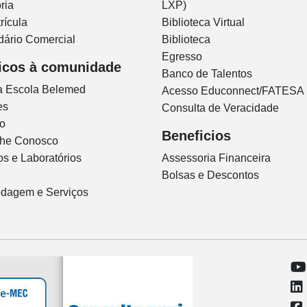
ria
LXP)
rícula
Biblioteca Virtual
dário Comercial
Biblioteca
Egresso
icos à comunidade
Banco de Talentos
ca Escola Belemed
Acesso Educonnect/FATESA
es
Consulta de Veracidade
io
Beneficios
lhe Conosco
s e Laboratórios
Assessoria Financeira
Bolsas e Descontos
dagem e Serviços