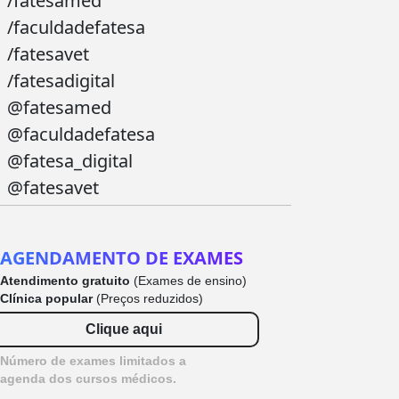
/fatesamed
/faculdadefatesa
/fatesavet
/fatesadigital
@fatesamed
@faculdadefatesa
@fatesa_digital
@fatesavet
AGENDAMENTO DE EXAMES
Atendimento gratuito
(Exames de ensino)
Clínica popular
(Preços reduzidos)
Clique aqui
Número de exames limitados a
agenda dos cursos médicos.