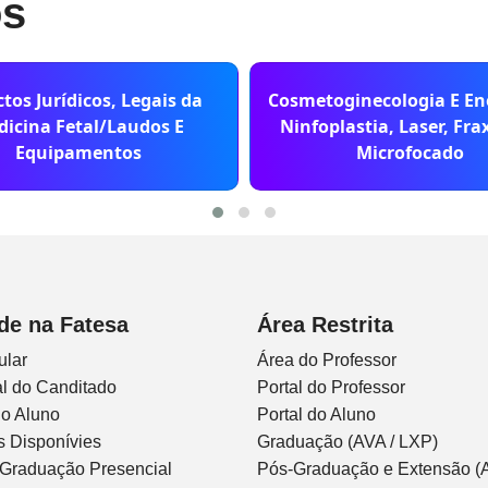
os
tos Jurídicos, Legais da
Cosmetoginecologia E En
icina Fetal/Laudos E
Ninfoplastia, Laser, Fra
Equipamentos
Microfocado
de na Fatesa
Área Restrita
ular
Área do Professor
l do Canditado
Portal do Professor
do Aluno
Portal do Aluno
s Disponívies
Graduação (AVA / LXP)
 Graduação Presencial
Pós-Graduação e Extensão (A