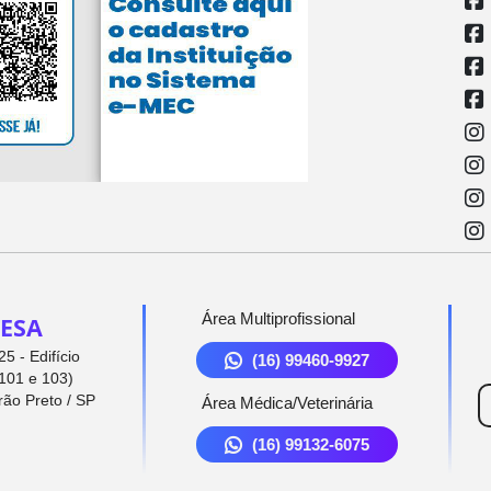
Área Multiprofissional
ESA
5 - Edifício
(16) 99460-9927
101 e 103)
rão Preto / SP
Área Médica/Veterinária
(16) 99132-6075