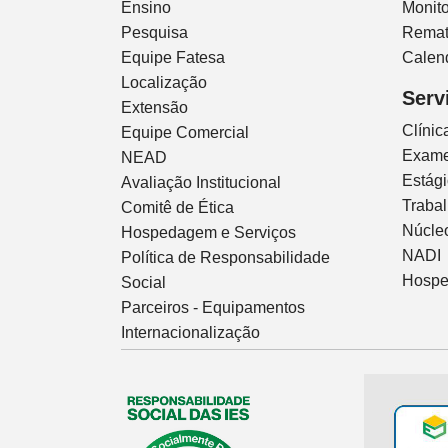
Ensino
Monito
Pesquisa
Remat
Equipe Fatesa
Calen
Localização
Serv
Extensão
Clíni
Equipe Comercial
Exam
NEAD
Estág
Avaliação Institucional
Traba
Comitê de Ética
Núcleo
Hospedagem e Serviços
NADI
Política de Responsabilidade
Hospe
Social
Parceiros - Equipamentos
Internacionalização