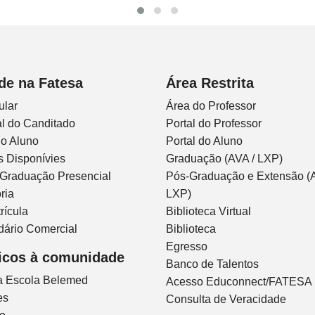
de na Fatesa
Área Restrita
ular
Área do Professor
l do Canditado
Portal do Professor
do Aluno
Portal do Aluno
s Disponívies
Graduação (AVA / LXP)
 Graduação Presencial
Pós-Graduação e Extensão (A
ria
LXP)
rícula
Biblioteca Virtual
dário Comercial
Biblioteca
Egresso
icos à comunidade
Banco de Talentos
ca Escola Belemed
Acesso Educonnect/FATESA
es
Consulta de Veracidade