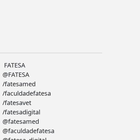
FATESA
@FATESA
/fatesamed
/faculdadefatesa
/fatesavet
/fatesadigital
@fatesamed
@faculdadefatesa