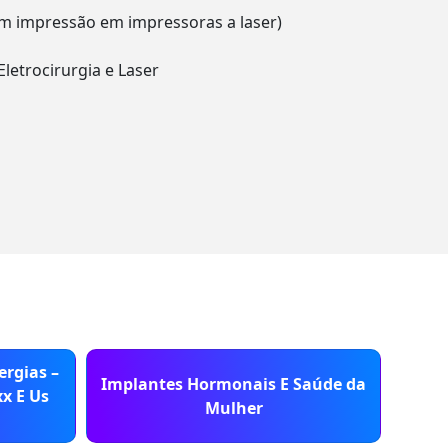
m impressão em impressoras a laser)
Eletrocirurgia e Laser
ergias –
Implantes Hormonais E Saúde da
In
xx E Us
Mulher