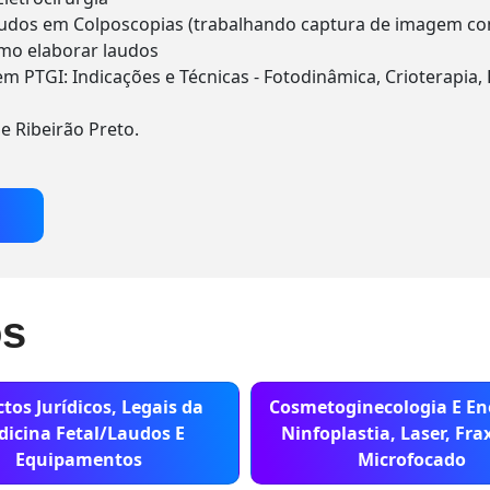
Laudos em Colposcopias (trabalhando captura de imagem co
omo elaborar laudos
m PTGI: Indicações e Técnicas - Fotodinâmica, Crioterapia, 
e Ribeirão Preto.
os
tos Jurídicos, Legais da
Cosmetoginecologia E En
icina Fetal/Laudos E
Ninfoplastia, Laser, Fra
Equipamentos
Microfocado