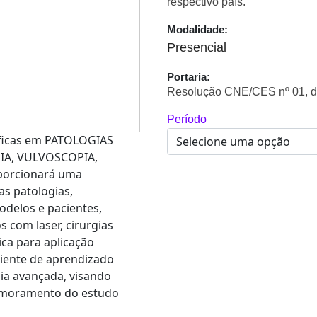
respectivo país.
Modalidade:
Presencial
Portaria:
Resolução CNE/CES nº 01, d
Período
íficas em PATOLOGIAS
IA, VULVOSCOPIA,
porcionará uma
s patologias,
delos e pacientes,
 com laser, cirurgias
ica para aplicação
iente de aprendizado
ia avançada, visando
aprimoramento do estudo