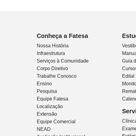
Conheça a Fatesa
Estu
Nossa História
Vestib
Infraestrutura
Manua
Serviços à Comunidade
Guia 
Corpo Diretivo
Curso
Trabalhe Conosco
Edital
Ensino
Monito
Pesquisa
Remat
Equipe Fatesa
Calen
Localização
Serv
Extensão
Clíni
Equipe Comercial
Exam
NEAD