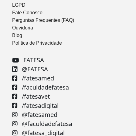
LGPD
Fale Conosco
Perguntas Frequentes (FAQ)
Ouvidoria
Blog
Política de Privacidade
FATESA
@FATESA
/fatesamed
/faculdadefatesa
/fatesavet
/fatesadigital
@fatesamed
@faculdadefatesa
@fatesa_digital