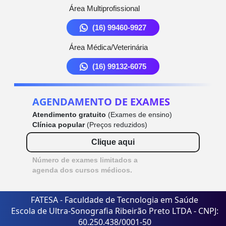
Área Multiprofissional
(16) 99460-9927
Área Médica/Veterinária
(16) 99132-6075
AGENDAMENTO DE EXAMES
Atendimento gratuito
(Exames de ensino)
Clínica popular
(Preços reduzidos)
Clique aqui
Número de exames limitados a
agenda dos cursos médicos.
FATESA - Faculdade de Tecnologia em Saúde
Escola de Ultra-Sonografia Ribeirão Preto LTDA - CNPJ:
60.250.438/0001-50