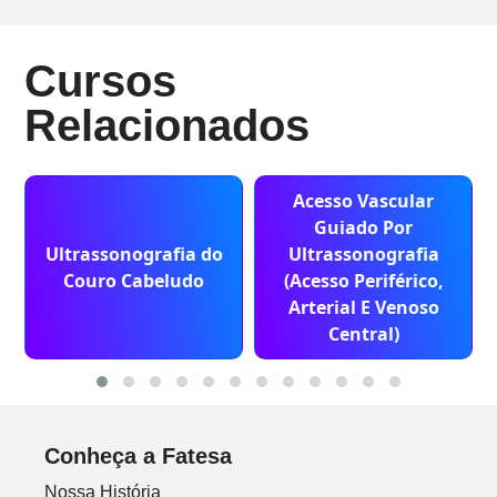
Cursos
Relacionados
Acesso Vascular
Guiado Por
Ultrassonografia do
Ultrassonografia
Couro Cabeludo
(Acesso Periférico,
Arterial E Venoso
Central)
Conheça a Fatesa
Nossa História