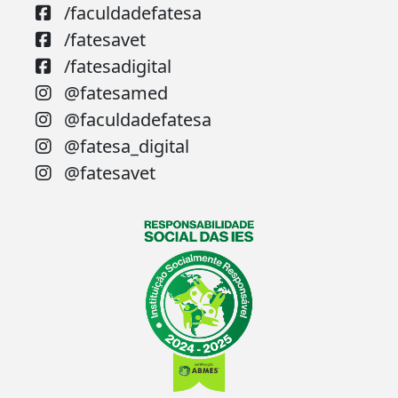
/faculdadefatesa
/fatesavet
/fatesadigital
@fatesamed
@faculdadefatesa
@fatesa_digital
@fatesavet