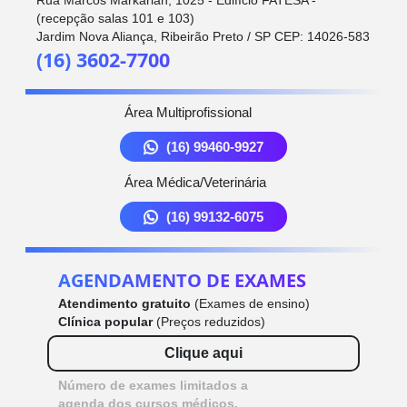
(recepção salas 101 e 103)
Jardim Nova Aliança, Ribeirão Preto / SP CEP: 14026-583
(16) 3602-7700
Área Multiprofissional
(16) 99460-9927
Área Médica/Veterinária
(16) 99132-6075
AGENDAMENTO DE EXAMES
Atendimento gratuito
(Exames de ensino)
Clínica popular
(Preços reduzidos)
Clique aqui
Número de exames limitados a
agenda dos cursos médicos.