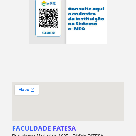
FACULDADE FATESA
Rua Marcos Markarian, 1025 - Edifício FATESA -