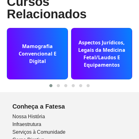
Cursos
Relacionados
Aspectos Jurídicos,
Mamografia
Legais da Medicina
Convencional E
Fetal/Laudos E
Digital
Equipamentos
Conheça a Fatesa
Nossa História
Infraestrutura
Serviços à Comunidade