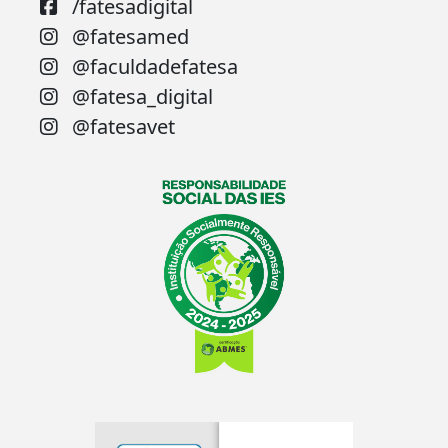
/fatesadigital
@fatesamed
@faculdadefatesa
@fatesa_digital
@fatesavet