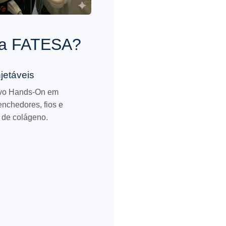
 na FATESA?
jetáveis
ivo Hands-On em
enchedores, fios e
 de colágeno.