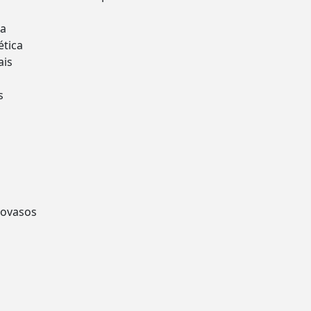
ca
ética
ais
s
rovasos