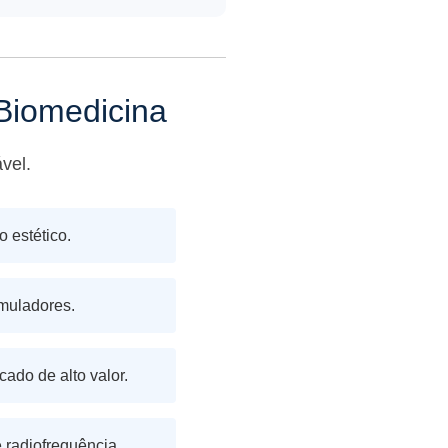
Biomedicina
vel.
 estético.
imuladores.
ado de alto valor.
 radiofrequência.