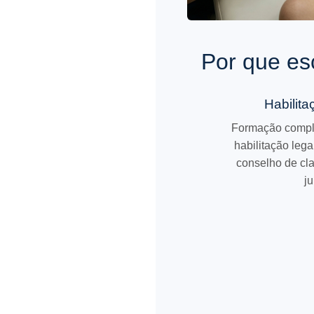
Por que es
Habilit
Formação comple
habilitação lega
conselho de cl
ju