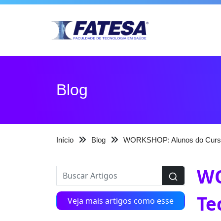
Blog
Início
Blog
WORKSHOP: Alunos do Curso S
WO
Te
Veja mais artigos como esse