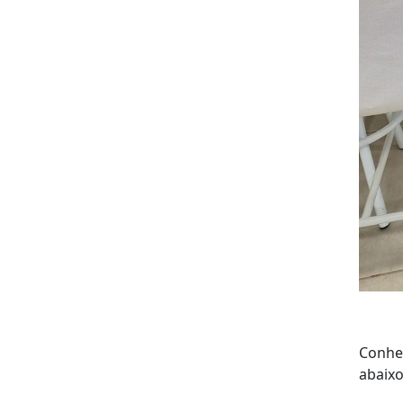
Conheç
abaixo