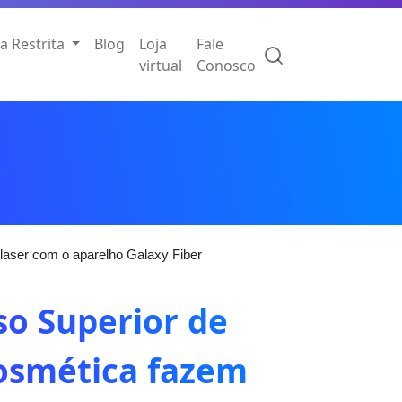
a Restrita
Blog
Loja
Fale
virtual
Conosco
aser com o aparelho Galaxy Fiber
o Superior de
Cosmética fazem