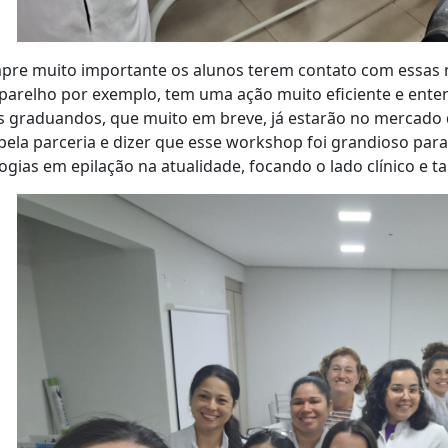
pre muito importante os alunos terem contato com essas 
parelho por exemplo, tem uma ação muito eficiente e ente
s graduandos, que muito em breve, já estarão no mercado
 pela parceria e dizer que esse workshop foi grandioso par
ogias em epilação na atualidade, focando o lado clínico e t