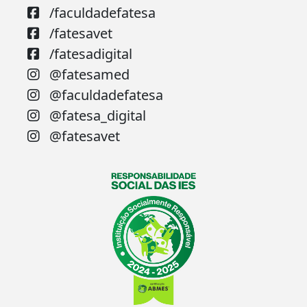
/faculdadefatesa
/fatesavet
/fatesadigital
@fatesamed
@faculdadefatesa
@fatesa_digital
@fatesavet