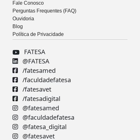
Fale Conosco
Perguntas Frequentes (FAQ)
Ouvidoria
Blog
Política de Privacidade
FATESA
@FATESA
/fatesamed
/faculdadefatesa
/fatesavet
/fatesadigital
@fatesamed
@faculdadefatesa
@fatesa_digital
@fatesavet