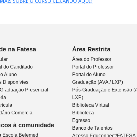
 MAIS SOBRE O CURSO CLICANDO AQUI!
de na Fatesa
Área Restrita
ular
Área do Professor
l do Canditado
Portal do Professor
do Aluno
Portal do Aluno
s Disponívies
Graduação (AVA / LXP)
 Graduação Presencial
Pós-Graduação e Extensão (A
ria
LXP)
rícula
Biblioteca Virtual
dário Comercial
Biblioteca
Egresso
icos à comunidade
Banco de Talentos
ca Escola Belemed
Acesso Educonnect/FATESA