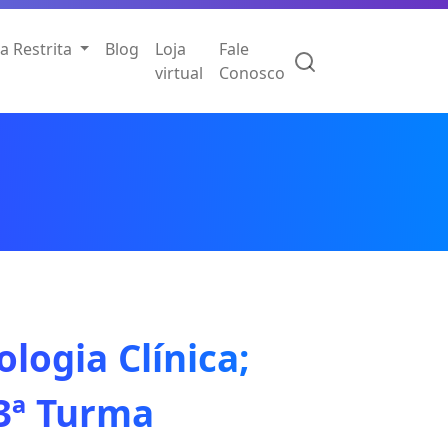
a Restrita
Blog
Loja
Fale
virtual
Conosco
ogia Clínica;
13ª Turma