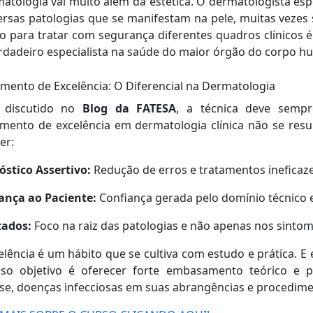
atologia vai muito além da estética. O dermatologista espe
ersas patologias que se manifestam na pele, muitas vezes 
o para tratar com segurança diferentes quadros clínicos 
dadeiro especialista na saúde do maior órgão do corpo h
mento de Excelência: O Diferencial na Dermatologia
 discutido no
Blog da FATESA
, a técnica deve semp
imento de excelência em dermatologia clínica não se re
er:
stico Assertivo:
Redução de erros e tratamentos ineficaze
ança ao Paciente:
Confiança gerada pelo domínio técnico 
tados:
Foco na raiz das patologias e não apenas nos sintom
elência é um hábito que se cultiva com estudo e prática. 
so objetivo é o
ferecer forte embasamento teórico e pr
se, doenças infecciosas em suas abrangências e procedime