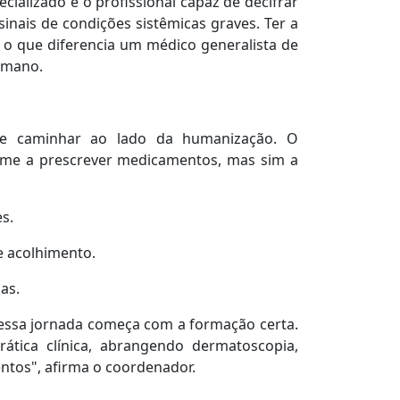
cializado é o profissional capaz de decifrar
sinais de condições sistêmicas graves. Ter a
é o que diferencia um médico generalista de
umano.
re caminhar ao lado da humanização. O
sume a prescrever medicamentos, mas sim a
s.
e acolhimento.
as.
E essa jornada começa com a formação certa.
ática clínica, abrangendo dermatoscopia,
ntos", afirma o coordenador.