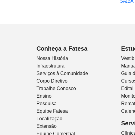
SAIBA
Conheça a Fatesa
Estu
Nossa História
Vestib
Infraestrutura
Manua
Serviços à Comunidade
Guia 
Corpo Diretivo
Curso
Trabalhe Conosco
Edital
Ensino
Monito
Pesquisa
Remat
Equipe Fatesa
Calen
Localização
Serv
Extensão
Clíni
Equipe Comercial