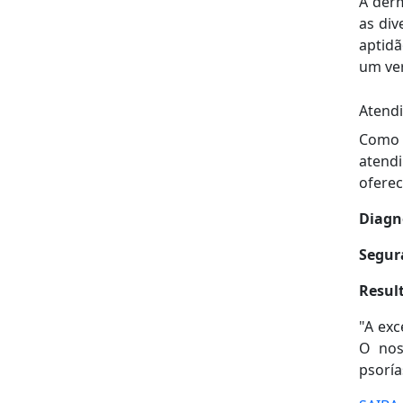
A derm
as div
aptidã
um ver
Atendi
Como
atend
oferec
Diagnó
Segur
Resul
"A exc
O nos
psoría