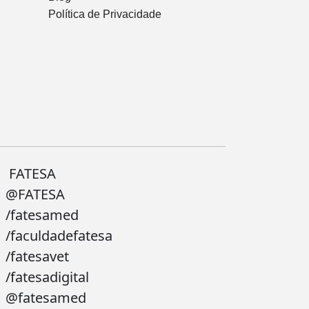
Política de Privacidade
FATESA
@FATESA
/fatesamed
/faculdadefatesa
/fatesavet
/fatesadigital
@fatesamed