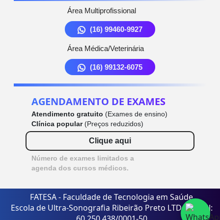
Área Multiprofissional
(16) 99460-9927
Área Médica/Veterinária
(16) 99132-6075
AGENDAMENTO DE EXAMES
Atendimento gratuito
(Exames de ensino)
Clínica popular
(Preços reduzidos)
Clique aqui
Número de exames limitados a
agenda dos cursos médicos.
FATESA - Faculdade de Tecnologia em Saúde
Escola de Ultra-Sonografia Ribeirão Preto LTDA - CNPJ:
60.250.438/0001-50