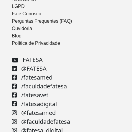
LGPD
Fale Conosco
Perguntas Frequentes (FAQ)
Ouvidoria
Blog
Política de Privacidade
FATESA
@FATESA
/fatesamed
/faculdadefatesa
/fatesavet
/fatesadigital
@fatesamed
@faculdadefatesa
@fatesa_digital