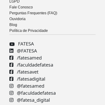
LGPD
Fale Conosco
Perguntas Frequentes (FAQ)
Ouvidoria
Blog
Política de Privacidade
FATESA
@FATESA
/fatesamed
/faculdadefatesa
/fatesavet
/fatesadigital
@fatesamed
@faculdadefatesa
@fatesa_digital