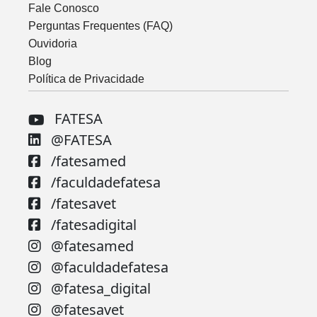
Fale Conosco
Perguntas Frequentes (FAQ)
Ouvidoria
Blog
Política de Privacidade
FATESA
@FATESA
/fatesamed
/faculdadefatesa
/fatesavet
/fatesadigital
@fatesamed
@faculdadefatesa
@fatesa_digital
@fatesavet