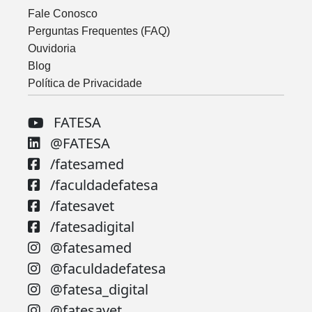
Fale Conosco
Perguntas Frequentes (FAQ)
Ouvidoria
Blog
Política de Privacidade
FATESA
@FATESA
/fatesamed
/faculdadefatesa
/fatesavet
/fatesadigital
@fatesamed
@faculdadefatesa
@fatesa_digital
@fatesavet