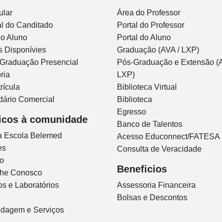
ular
Área do Professor
l do Canditado
Portal do Professor
do Aluno
Portal do Aluno
s Disponívies
Graduação (AVA / LXP)
 Graduação Presencial
Pós-Graduação e Extensão (A
ria
LXP)
rícula
Biblioteca Virtual
dário Comercial
Biblioteca
Egresso
icos à comunidade
Banco de Talentos
ca Escola Belemed
Acesso Educonnect/FATESA
es
Consulta de Veracidade
io
Beneficios
lhe Conosco
s e Laboratórios
Assessoria Financeira
Bolsas e Descontos
dagem e Serviços