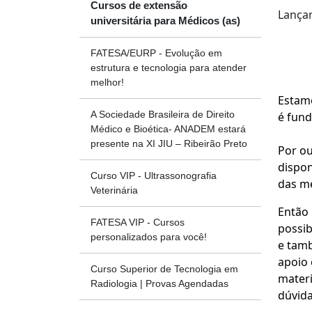
Cursos de extensão
Lançam
universitária para Médicos (as)
FATESA/EURP - Evolução em
estrutura e tecnologia para atender
melhor!
Estamo
A Sociedade Brasileira de Direito
é fund
Médico e Bioética- ANADEM estará
presente na XI JIU – Ribeirão Preto
Por ou
dispon
Curso VIP - Ultrassonografia
das me
Veterinária
Então 
FATESA VIP - Cursos
possib
personalizados para você!
e tamb
apoio 
Curso Superior de Tecnologia em
materi
Radiologia | Provas Agendadas
dúvida