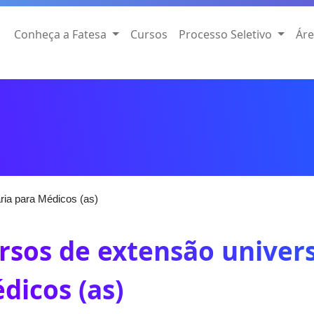
Conheça a Fatesa
Cursos
Processo Seletivo
Áre
ria para Médicos (as)
rsos de extensão univers
dicos (as)