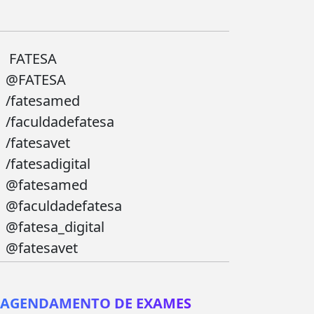
FATESA
@FATESA
/fatesamed
/faculdadefatesa
/fatesavet
/fatesadigital
@fatesamed
@faculdadefatesa
@fatesa_digital
@fatesavet
AGENDAMENTO DE EXAMES