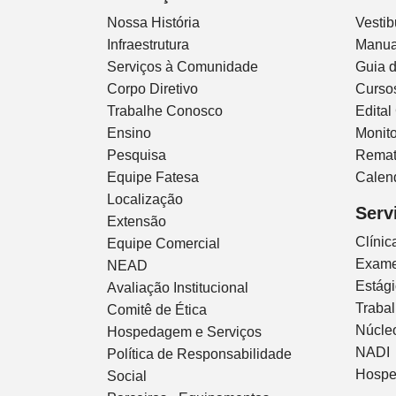
Nossa História
Vestib
Infraestrutura
Manua
Serviços à Comunidade
Guia 
Corpo Diretivo
Curso
Trabalhe Conosco
Edital
Ensino
Monito
Pesquisa
Remat
Equipe Fatesa
Calen
Localização
Serv
Extensão
Clíni
Equipe Comercial
Exam
NEAD
Estág
Avaliação Institucional
Traba
Comitê de Ética
Núcleo
Hospedagem e Serviços
NADI
Política de Responsabilidade
Hospe
Social