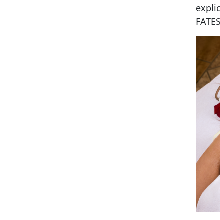
expli
FATES