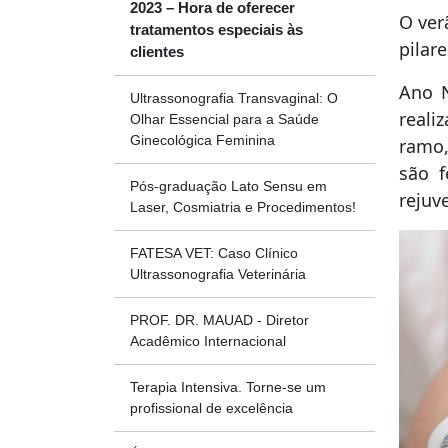
2023 – Hora de oferecer
O ver
tratamentos especiais às
pilar
clientes
Ano N
Ultrassonografia Transvaginal: O
reali
Olhar Essencial para a Saúde
Ginecológica Feminina
ramo,
são f
Pós-graduação Lato Sensu em
rejuv
Laser, Cosmiatria e Procedimentos!
FATESA VET: Caso Clínico
Ultrassonografia Veterinária
PROF. DR. MAUAD - Diretor
Acadêmico Internacional
Terapia Intensiva. Torne-se um
profissional de excelência