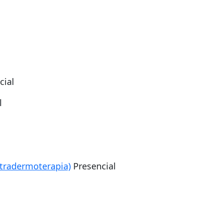
cial
l
ntradermoterapia)
Presencial