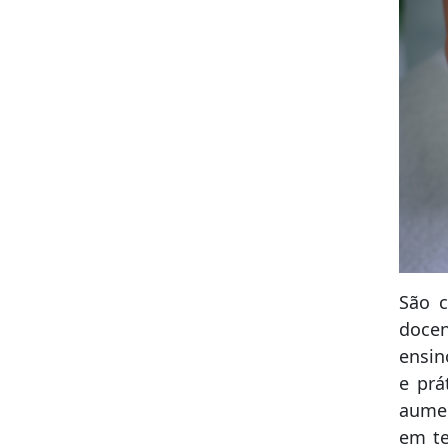
São c
docen
ensin
e prá
aumen
em te