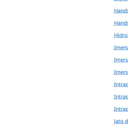
Hands
Hands
Hidro
Imers
Imers
Imers
Intra
Intra
Intra
Jato 