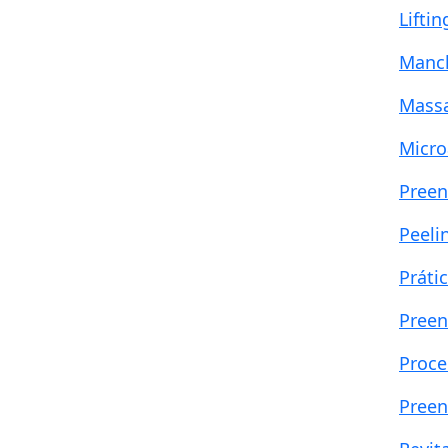
Liftin
Manc
Massa
Micr
Preen
Peeli
Práti
Preen
Proce
Preen