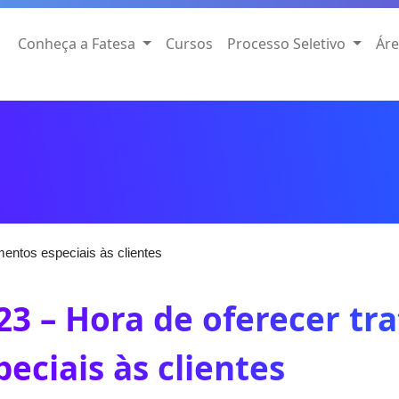
Conheça a Fatesa
Cursos
Processo Seletivo
Áre
mentos especiais às clientes
23 – Hora de oferecer t
peciais às clientes