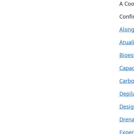
A Coo
Confir
Along
Atual
Bioes
Capac
Carbo
Depil
Desig
Drena
Exper