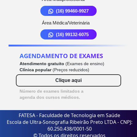
(16) 99460-9927
Área Médica/Veterinária
(16) 99132-6075
AGENDAMENTO DE EXAMES
Atendimento gratuito
(Exames de ensino)
Clínica popular
(Preços reduzidos)
Clique aqui
Número de exames limitados a
agenda dos cursos médicos.
FATESA - Faculdade de Tecnologia em Saúde
Escola de Ultra-Sonografia Ribeirão Preto LTDA - CNPJ:
60.250.438/0001-50
© Todos os direitos reservados