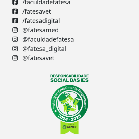
/faculdadefatesa
/fatesavet
/fatesadigital
@fatesamed
@faculdadefatesa
@fatesa_digital
@fatesavet