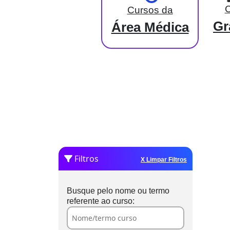
C
Cursos da
Gr
Área Médica
Filtros
X Limpar Filtros
Busque pelo nome ou termo
referente ao curso: