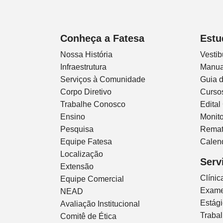
Conheça a Fatesa
Estu
Nossa História
Vestib
Infraestrutura
Manua
Serviços à Comunidade
Guia 
Corpo Diretivo
Curso
Trabalhe Conosco
Edital
Ensino
Monito
Pesquisa
Remat
Equipe Fatesa
Calen
Localização
Serv
Extensão
Clíni
Equipe Comercial
Exam
NEAD
Estág
Avaliação Institucional
Traba
Comitê de Ética