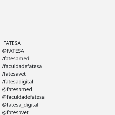
FATESA
@FATESA
/fatesamed
/faculdadefatesa
/fatesavet
/fatesadigital
@fatesamed
@faculdadefatesa
@fatesa_digital
@fatesavet