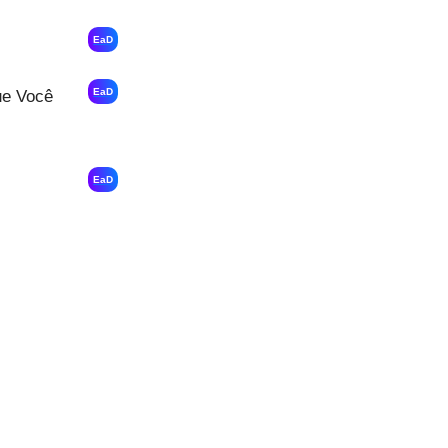
EaD
EaD
ue Você
EaD