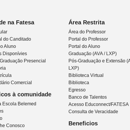
de na Fatesa
Área Restrita
ular
Área do Professor
l do Canditado
Portal do Professor
do Aluno
Portal do Aluno
s Disponívies
Graduação (AVA / LXP)
 Graduação Presencial
Pós-Graduação e Extensão (A
ria
LXP)
rícula
Biblioteca Virtual
dário Comercial
Biblioteca
Egresso
icos à comunidade
Banco de Talentos
ca Escola Belemed
Acesso Educonnect/FATESA
es
Consulta de Veracidade
io
Beneficios
lhe Conosco