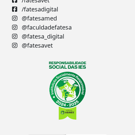
/fatesavet
/fatesadigital
@fatesamed
@faculdadefatesa
@fatesa_digital
@fatesavet