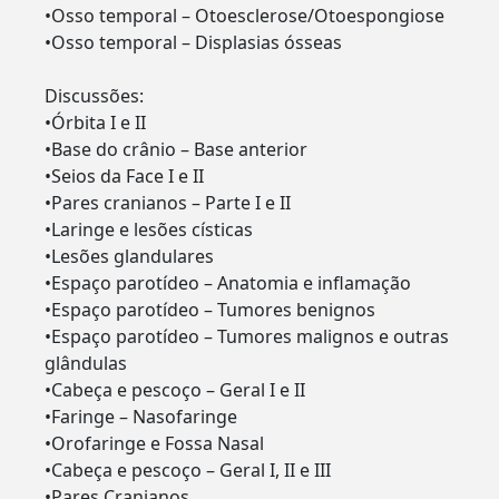
•Osso temporal – Otoesclerose/Otoespongiose
•Osso temporal – Displasias ósseas
Discussões:
•Órbita I e II
•Base do crânio – Base anterior
•Seios da Face I e II
•Pares cranianos – Parte I e II
•Laringe e lesões císticas
•Lesões glandulares
•Espaço parotídeo – Anatomia e inflamação
•Espaço parotídeo – Tumores benignos
•Espaço parotídeo – Tumores malignos e outras
glândulas
•Cabeça e pescoço – Geral I e II
•Faringe – Nasofaringe
•Orofaringe e Fossa Nasal
•Cabeça e pescoço – Geral I, II e III
•Pares Cranianos