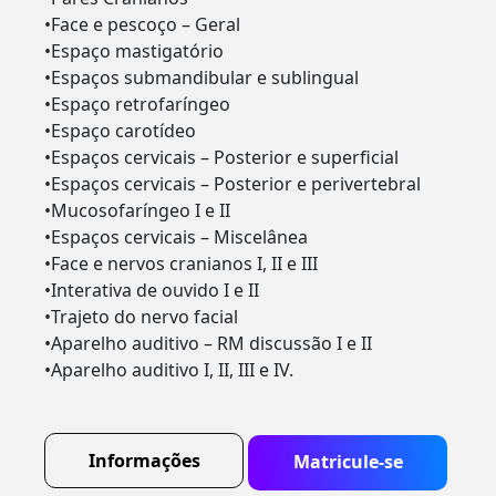
•Face e pescoço – Geral
•Espaço mastigatório
•Espaços submandibular e sublingual
•Espaço retrofaríngeo
•Espaço carotídeo
•Espaços cervicais – Posterior e superficial
•Espaços cervicais – Posterior e perivertebral
•Mucosofaríngeo I e II
•Espaços cervicais – Miscelânea
•Face e nervos cranianos I, II e III
•Interativa de ouvido I e II
•Trajeto do nervo facial
•Aparelho auditivo – RM discussão I e II
•Aparelho auditivo I, II, III e IV.
Informações
Matricule-se