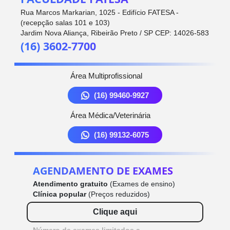
Rua Marcos Markarian, 1025 - Edifício FATESA -
(recepção salas 101 e 103)
Jardim Nova Aliança, Ribeirão Preto / SP CEP: 14026-583
(16) 3602-7700
Área Multiprofissional
(16) 99460-9927
Área Médica/Veterinária
(16) 99132-6075
AGENDAMENTO DE EXAMES
Atendimento gratuito
(Exames de ensino)
Clínica popular
(Preços reduzidos)
Clique aqui
Número de exames limitados a